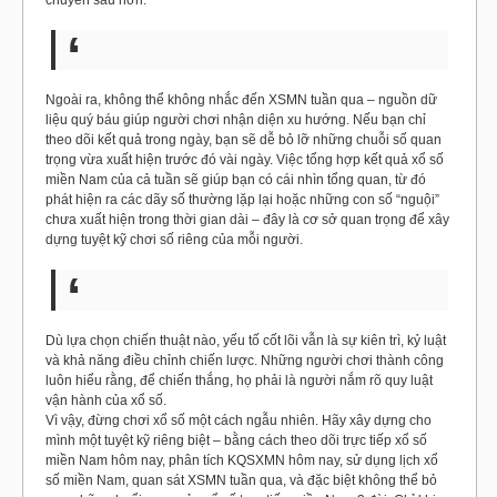
chuyên sâu hơn.
Ngoài ra, không thể không nhắc đến XSMN tuần qua – nguồn dữ
liệu quý báu giúp người chơi nhận diện xu hướng. Nếu bạn chỉ
theo dõi kết quả trong ngày, bạn sẽ dễ bỏ lỡ những chuỗi số quan
trọng vừa xuất hiện trước đó vài ngày. Việc tổng hợp kết quả xổ số
miền Nam của cả tuần sẽ giúp bạn có cái nhìn tổng quan, từ đó
phát hiện ra các dãy số thường lặp lại hoặc những con số “nguội”
chưa xuất hiện trong thời gian dài – đây là cơ sở quan trọng để xây
dựng tuyệt kỹ chơi số riêng của mỗi người.
Dù lựa chọn chiến thuật nào, yếu tố cốt lõi vẫn là sự kiên trì, kỷ luật
và khả năng điều chỉnh chiến lược. Những người chơi thành công
luôn hiểu rằng, để chiến thắng, họ phải là người nắm rõ quy luật
vận hành của xổ số.
Vì vậy, đừng chơi xổ số một cách ngẫu nhiên. Hãy xây dựng cho
mình một tuyệt kỹ riêng biệt – bằng cách theo dõi trực tiếp xổ số
miền Nam hôm nay, phân tích KQSXMN hôm nay, sử dụng lịch xổ
số miền Nam, quan sát XSMN tuần qua, và đặc biệt không thể bỏ