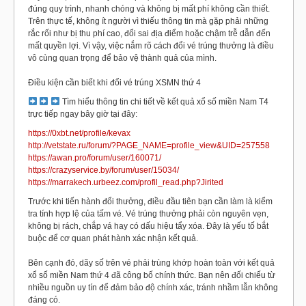
đúng quy trình, nhanh chóng và không bị mất phí không cần thiết.
Trên thực tế, không ít người vì thiếu thông tin mà gặp phải những
rắc rối như bị thu phí cao, đổi sai địa điểm hoặc chậm trễ dẫn đến
mất quyền lợi. Vì vậy, việc nắm rõ cách đổi vé trúng thưởng là điều
vô cùng quan trọng để bảo vệ thành quả của mình.
Điều kiện cần biết khi đổi vé trúng XSMN thứ 4
Tìm hiểu thông tin chi tiết về kết quả xổ số miền Nam T4
trực tiếp ngay bây giờ tại đây:
https://0xbt.net/profile/kevax
http://vetstate.ru/forum/?PAGE_NAME=profile_view&UID=257558
https://awan.pro/forum/user/160071/
https://crazyservice.by/forum/user/15034/
https://marrakech.urbeez.com/profil_read.php?Jirited
Trước khi tiến hành đổi thưởng, điều đầu tiên bạn cần làm là kiểm
tra tính hợp lệ của tấm vé. Vé trúng thưởng phải còn nguyên vẹn,
không bị rách, chắp vá hay có dấu hiệu tẩy xóa. Đây là yếu tố bắt
buộc để cơ quan phát hành xác nhận kết quả.
Bên cạnh đó, dãy số trên vé phải trùng khớp hoàn toàn với kết quả
xổ số miền Nam thứ 4 đã công bố chính thức. Bạn nên đối chiếu từ
nhiều nguồn uy tín để đảm bảo độ chính xác, tránh nhầm lẫn không
đáng có.