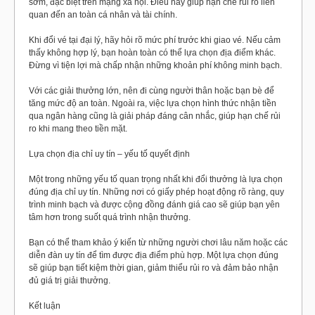
sớm, đặc biệt trên mạng xã hội. Điều này giúp hạn chế rủi ro liên
quan đến an toàn cá nhân và tài chính.
Khi đổi vé tại đại lý, hãy hỏi rõ mức phí trước khi giao vé. Nếu cảm
thấy không hợp lý, bạn hoàn toàn có thể lựa chọn địa điểm khác.
Đừng vì tiện lợi mà chấp nhận những khoản phí không minh bạch.
Với các giải thưởng lớn, nên đi cùng người thân hoặc bạn bè để
tăng mức độ an toàn. Ngoài ra, việc lựa chọn hình thức nhận tiền
qua ngân hàng cũng là giải pháp đáng cân nhắc, giúp hạn chế rủi
ro khi mang theo tiền mặt.
Lựa chọn địa chỉ uy tín – yếu tố quyết định
Một trong những yếu tố quan trọng nhất khi đổi thưởng là lựa chọn
đúng địa chỉ uy tín. Những nơi có giấy phép hoạt động rõ ràng, quy
trình minh bạch và được cộng đồng đánh giá cao sẽ giúp bạn yên
tâm hơn trong suốt quá trình nhận thưởng.
Bạn có thể tham khảo ý kiến từ những người chơi lâu năm hoặc các
diễn đàn uy tín để tìm được địa điểm phù hợp. Một lựa chọn đúng
sẽ giúp bạn tiết kiệm thời gian, giảm thiểu rủi ro và đảm bảo nhận
đủ giá trị giải thưởng.
Kết luận