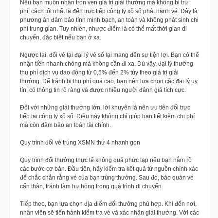
Nếu bạn muốn nhận trọn vẹn giá trị giải thưởng mà không bị trừ
phí, cách tốt nhất là đến trực tiếp công ty xổ số phát hành vé. Đây là
phương án đảm bảo tính minh bạch, an toàn và không phát sinh chi
phí trung gian. Tuy nhiên, nhược điểm là có thể mất thời gian di
chuyển, đặc biệt nếu bạn ở xa.
Ngược lại, đổi vé tại đại lý vé số lại mang đến sự tiện lợi. Bạn có thể
nhận tiền nhanh chóng mà không cần đi xa. Dù vậy, đại lý thường
thu phí dịch vụ dao động từ 0,5% đến 2% tùy theo giá trị giải
thưởng. Để tránh bị thu phí quá cao, bạn nên lựa chọn các đại lý uy
tín, có thông tin rõ ràng và được nhiều người đánh giá tích cực.
Đối với những giải thưởng lớn, lời khuyên là nên ưu tiên đổi trực
tiếp tại công ty xổ số. Điều này không chỉ giúp bạn tiết kiệm chi phí
mà còn đảm bảo an toàn tài chính.
Quy trình đổi vé trúng XSMN thứ 4 nhanh gọn
Quy trình đổi thưởng thực tế không quá phức tạp nếu bạn nắm rõ
các bước cơ bản. Đầu tiên, hãy kiểm tra kết quả từ nguồn chính xác
để chắc chắn rằng vé của bạn trúng thưởng. Sau đó, bảo quản vé
cẩn thận, tránh làm hư hỏng trong quá trình di chuyển.
Tiếp theo, bạn lựa chọn địa điểm đổi thưởng phù hợp. Khi đến nơi,
nhân viên sẽ tiến hành kiểm tra vé và xác nhận giải thưởng. Với các