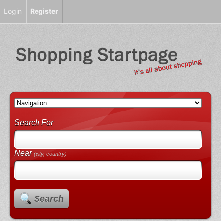
Login
Register
Search For
Near
(city, country)
Search