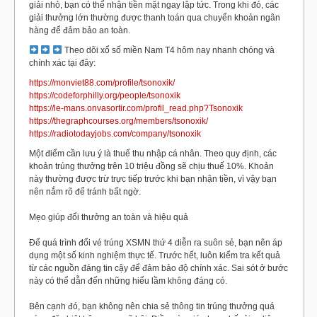
giải nhỏ, bạn có thể nhận tiền mặt ngay lập tức. Trong khi đó, các
giải thưởng lớn thường được thanh toán qua chuyển khoản ngân
hàng để đảm bảo an toàn.
Theo dõi xổ số miền Nam T4 hôm nay nhanh chóng và
chính xác tại đây:
https://monviet88.com/profile/tsonoxik/
https://codeforphilly.org/people/tsonoxik
https://le-mans.onvasortir.com/profil_read.php?Tsonoxik
https://thegraphcourses.org/members/tsonoxik/
https://radiotodayjobs.com/company/tsonoxik
Một điểm cần lưu ý là thuế thu nhập cá nhân. Theo quy định, các
khoản trúng thưởng trên 10 triệu đồng sẽ chịu thuế 10%. Khoản
này thường được trừ trực tiếp trước khi bạn nhận tiền, vì vậy bạn
nên nắm rõ để tránh bất ngờ.
Mẹo giúp đổi thưởng an toàn và hiệu quả
Để quá trình đổi vé trúng XSMN thứ 4 diễn ra suôn sẻ, bạn nên áp
dụng một số kinh nghiệm thực tế. Trước hết, luôn kiểm tra kết quả
từ các nguồn đáng tin cậy để đảm bảo độ chính xác. Sai sót ở bước
này có thể dẫn đến những hiểu lầm không đáng có.
Bên cạnh đó, bạn không nên chia sẻ thông tin trúng thưởng quá