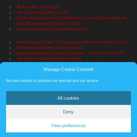
เสื้อผ้าแฟชั่น Lady Ribbon
The Best Air Humidifier in 2023
Get Ready to Experience a Whole New Level of Streaming with the
Best Streaming Media Players in 2023
Discovering the Best Teak Carvings of 2023
Illuminating the Future: The Best Lantern Solar Innovations of 2023
The Best Barbell Bench of the Year 2023
Improve Your Garden: The Best Sun Beds – Swing Chair of 2023
Sell Services Online through Your Blog
Manage Cookie Consent
Understanding Brand Awareness: Making Your Mark in the Market
Table Sets for Kids – A Guide to Choosing the Best for Your Child
We use cookies to optimize our website and our service.
The Benefits of a Towel Warmer: Keep Yourself Cozy Even on the
Coldest Days
All cookies
Deny
Partner sites
Cookie policy
Vantage Theme
– Powered by
WordPress
.
View preferences