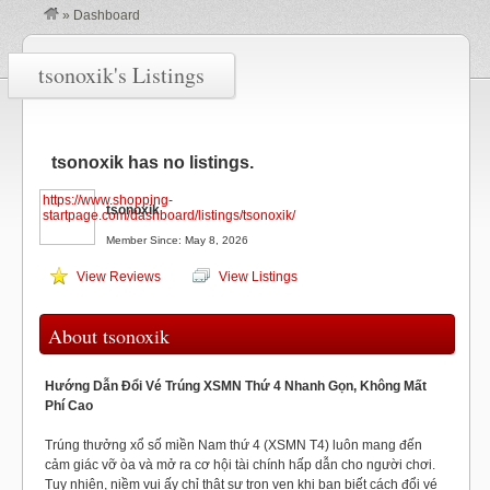
»
Dashboard
tsonoxik's Listings
tsonoxik has no listings.
https://www.shopping-
tsonoxik
startpage.com/dashboard/listings/tsonoxik/
Member Since: May 8, 2026
View Reviews
View Listings
About tsonoxik
Hướng Dẫn Đổi Vé Trúng XSMN Thứ 4 Nhanh Gọn, Không Mất
Phí Cao
Trúng thưởng xổ số miền Nam thứ 4 (XSMN T4) luôn mang đến
cảm giác vỡ òa và mở ra cơ hội tài chính hấp dẫn cho người chơi.
Tuy nhiên, niềm vui ấy chỉ thật sự trọn vẹn khi bạn biết cách đổi vé