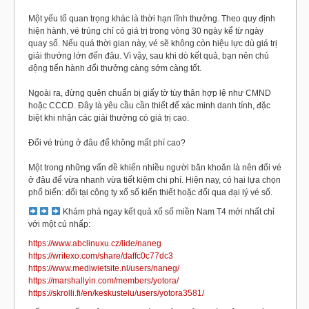
Một yếu tố quan trọng khác là thời hạn lĩnh thưởng. Theo quy định
hiện hành, vé trúng chỉ có giá trị trong vòng 30 ngày kể từ ngày
quay số. Nếu quá thời gian này, vé sẽ không còn hiệu lực dù giá trị
giải thưởng lớn đến đâu. Vì vậy, sau khi dò kết quả, bạn nên chủ
động tiến hành đổi thưởng càng sớm càng tốt.
Ngoài ra, đừng quên chuẩn bị giấy tờ tùy thân hợp lệ như CMND
hoặc CCCD. Đây là yêu cầu cần thiết để xác minh danh tính, đặc
biệt khi nhận các giải thưởng có giá trị cao.
Đổi vé trúng ở đâu để không mất phí cao?
Một trong những vấn đề khiến nhiều người băn khoăn là nên đổi vé
ở đâu để vừa nhanh vừa tiết kiệm chi phí. Hiện nay, có hai lựa chọn
phổ biến: đổi tại công ty xổ số kiến thiết hoặc đổi qua đại lý vé số.
Khám phá ngay kết quả xổ số miền Nam T4 mới nhất chỉ
với một cú nhấp:
https://www.abclinuxu.cz/lide/naneg
https://writexo.com/share/daffc0c77dc3
https://www.mediwietsite.nl/users/naneg/
https://marshallyin.com/members/yotora/
https://skrolli.fi/en/keskustelu/users/yotora3581/