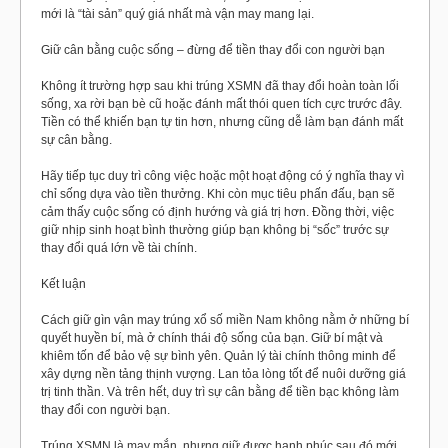
mới là “tài sản” quý giá nhất mà vận may mang lại.
Giữ cân bằng cuộc sống – đừng để tiền thay đổi con người bạn
Không ít trường hợp sau khi trúng XSMN đã thay đổi hoàn toàn lối
sống, xa rời bạn bè cũ hoặc đánh mất thói quen tích cực trước đây.
Tiền có thể khiến bạn tự tin hơn, nhưng cũng dễ làm bạn đánh mất
sự cân bằng.
Hãy tiếp tục duy trì công việc hoặc một hoạt động có ý nghĩa thay vì
chỉ sống dựa vào tiền thưởng. Khi còn mục tiêu phấn đấu, bạn sẽ
cảm thấy cuộc sống có định hướng và giá trị hơn. Đồng thời, việc
giữ nhịp sinh hoạt bình thường giúp bạn không bị “sốc” trước sự
thay đổi quá lớn về tài chính.
Kết luận
Cách giữ gìn vận may trúng xổ số miền Nam không nằm ở những bí
quyết huyền bí, mà ở chính thái độ sống của bạn. Giữ bí mật và
khiêm tốn để bảo vệ sự bình yên. Quản lý tài chính thông minh để
xây dựng nền tảng thịnh vượng. Lan tỏa lòng tốt để nuôi dưỡng giá
trị tinh thần. Và trên hết, duy trì sự cân bằng để tiền bạc không làm
thay đổi con người bạn.
Trúng XSMN là may mắn, nhưng giữ được hạnh phúc sau đó mới