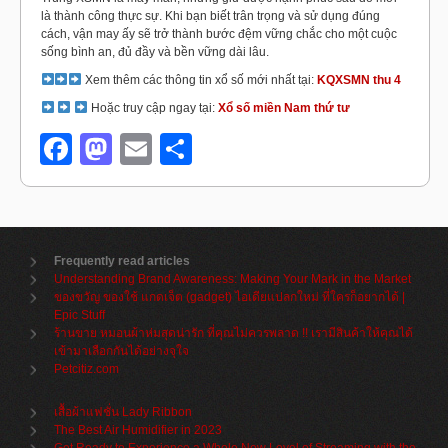
là thành công thực sự. Khi bạn biết trân trọng và sử dụng đúng
cách, vận may ấy sẽ trở thành bước đệm vững chắc cho một cuộc
sống bình an, đủ đầy và bền vững dài lâu.
Xem thêm các thông tin xổ số mới nhất tại:
KQXSMN thu 4
Hoặc truy cập ngay tại:
Xổ số miền Nam thứ tư
Facebook
Mastodon
Email
Share
Frequently read articles
Understanding Brand Awareness: Making Your Mark in the Market
ของขวัญ ของใช้ แกดเจ็ต (gadget) ไอเดียแปลกใหม่ ที่ใครก็อยากได้ |
Epic Stuff
ร้านขาย หมอนผ้าห่มสุดน่ารัก ที่คุณไม่ควรพลาด !! เรามีสินค้าให้คุณได้
เข้ามาเลือกกันได้อย่างจุใจ
Petcitiz.com
เสื้อผ้าแฟชั่น Lady Ribbon
The Best Air Humidifier in 2023