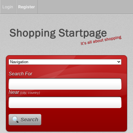
Login
Register
Search For
Near
(city, country)
Search