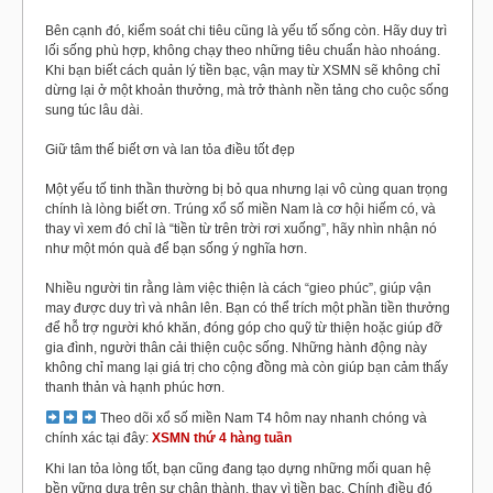
Bên cạnh đó, kiểm soát chi tiêu cũng là yếu tố sống còn. Hãy duy trì
lối sống phù hợp, không chạy theo những tiêu chuẩn hào nhoáng.
Khi bạn biết cách quản lý tiền bạc, vận may từ XSMN sẽ không chỉ
dừng lại ở một khoản thưởng, mà trở thành nền tảng cho cuộc sống
sung túc lâu dài.
Giữ tâm thế biết ơn và lan tỏa điều tốt đẹp
Một yếu tố tinh thần thường bị bỏ qua nhưng lại vô cùng quan trọng
chính là lòng biết ơn. Trúng xổ số miền Nam là cơ hội hiếm có, và
thay vì xem đó chỉ là “tiền từ trên trời rơi xuống”, hãy nhìn nhận nó
như một món quà để bạn sống ý nghĩa hơn.
Nhiều người tin rằng làm việc thiện là cách “gieo phúc”, giúp vận
may được duy trì và nhân lên. Bạn có thể trích một phần tiền thưởng
để hỗ trợ người khó khăn, đóng góp cho quỹ từ thiện hoặc giúp đỡ
gia đình, người thân cải thiện cuộc sống. Những hành động này
không chỉ mang lại giá trị cho cộng đồng mà còn giúp bạn cảm thấy
thanh thản và hạnh phúc hơn.
Theo dõi xổ số miền Nam T4 hôm nay nhanh chóng và
chính xác tại đây:
XSMN thứ 4 hàng tuần
Khi lan tỏa lòng tốt, bạn cũng đang tạo dựng những mối quan hệ
bền vững dựa trên sự chân thành, thay vì tiền bạc. Chính điều đó