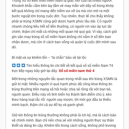
Trúng Xổ số kiến thiết miền Nam là giấc mơ của rất nhiều người.
Khoảnh khắc cầm trên tay tấm vé may mắn với dãy số trùng khớp
kết quả không chỉ mang đến niềm vui vỡ òa mà còn mở ra một
bước ngoặt lớn trong cuộc đời. Tuy nhiên, thực tế cho thấy không
phải ai trúng XSMN cũng giữ được hạnh phúc lâu dài. Có người
nhanh chóng tiêu hết số tiền thưởng, có người rơi vào áp lực tài
chính, thậm chí mất cả những mối quan hệ quý giá. Vì vậy, cách giữ
gìn vận may trúng xổ số miền Nam không chỉ nằm ở số tiền bạn
nhận được, mà còn ở cách bạn sống và quản lý cuộc đời mình sau
đó.
Bí mật và sự khiêm tốn – “lá chắn” bảo vệ tài lộc
Tìm hiểu thông tin chi tiết về kết quả xổ số miền Nam T4
trực tiếp ngay bây giờ tại đây:
Xổ số miền nam thứ 4
Một trong những nguyên tắc quan trọng nhất sau khi trúng XSMN là
giữ bí mật. Nhiều người vì quá hạnh phúc đã công khai thông tin
trúng thưởng trên mạng xã hội hoặc chia sẻ rộng rãi với bạn bè,
người quen. Điều này vô tình biến họ thành tâm điểm chú ý, kéo
theo hàng loạt rắc rối: người vay mượn, lời mời gọi đầu tư thiếu
minh bạch, thậm chí cả sự đố kỵ và ganh ghét.
Giữ kín thông tin trúng thưởng không phải là ích kỷ, mà là cách bảo
vệ chính mình. Bạn chỉ nên chia sẻ với những người thực sự thân
thiết và đáng tin cậy. Khiêm tốn trong cách sống, không phô trương