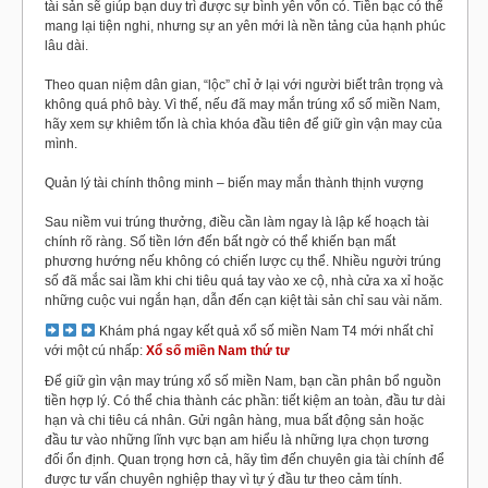
tài sản sẽ giúp bạn duy trì được sự bình yên vốn có. Tiền bạc có thể
mang lại tiện nghi, nhưng sự an yên mới là nền tảng của hạnh phúc
lâu dài.
Theo quan niệm dân gian, “lộc” chỉ ở lại với người biết trân trọng và
không quá phô bày. Vì thế, nếu đã may mắn trúng xổ số miền Nam,
hãy xem sự khiêm tốn là chìa khóa đầu tiên để giữ gìn vận may của
mình.
Quản lý tài chính thông minh – biến may mắn thành thịnh vượng
Sau niềm vui trúng thưởng, điều cần làm ngay là lập kế hoạch tài
chính rõ ràng. Số tiền lớn đến bất ngờ có thể khiến bạn mất
phương hướng nếu không có chiến lược cụ thể. Nhiều người trúng
số đã mắc sai lầm khi chi tiêu quá tay vào xe cộ, nhà cửa xa xỉ hoặc
những cuộc vui ngắn hạn, dẫn đến cạn kiệt tài sản chỉ sau vài năm.
Khám phá ngay kết quả xổ số miền Nam T4 mới nhất chỉ
với một cú nhấp:
Xổ số miền Nam thứ tư
Để giữ gìn vận may trúng xổ số miền Nam, bạn cần phân bổ nguồn
tiền hợp lý. Có thể chia thành các phần: tiết kiệm an toàn, đầu tư dài
hạn và chi tiêu cá nhân. Gửi ngân hàng, mua bất động sản hoặc
đầu tư vào những lĩnh vực bạn am hiểu là những lựa chọn tương
đối ổn định. Quan trọng hơn cả, hãy tìm đến chuyên gia tài chính để
được tư vấn chuyên nghiệp thay vì tự ý đầu tư theo cảm tính.