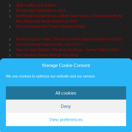
เสื้อผ้าแฟชั่น Lady Ribbon
The Best Air Humidifier in 2023
Get Ready to Experience a Whole New Level of Streaming with the
Best Streaming Media Players in 2023
Discovering the Best Teak Carvings of 2023
Illuminating the Future: The Best Lantern Solar Innovations of 2023
The Best Barbell Bench of the Year 2023
Improve Your Garden: The Best Sun Beds – Swing Chair of 2023
Sell Services Online through Your Blog
Manage Cookie Consent
Understanding Brand Awareness: Making Your Mark in the Market
Table Sets for Kids – A Guide to Choosing the Best for Your Child
We use cookies to optimize our website and our service.
The Benefits of a Towel Warmer: Keep Yourself Cozy Even on the
Coldest Days
All cookies
Deny
Partner sites
Cookie policy
Vantage Theme
– Powered by
WordPress
.
View preferences