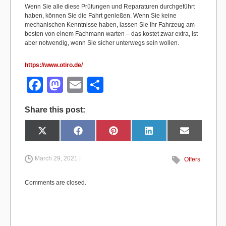
Wenn Sie alle diese Prüfungen und Reparaturen durchgeführt
haben, können Sie die Fahrt genießen. Wenn Sie keine
mechanischen Kenntnisse haben, lassen Sie Ihr Fahrzeug am
besten von einem Fachmann warten – das kostet zwar extra, ist
aber notwendig, wenn Sie sicher unterwegs sein wollen.
https://www.otiro.de/
F
M
E
S
a
a
m
h
Share this post:
c
st
ail
ar
e
o
e
Share
Share
Share
Share
Share
X
F
P
L
E
on
on
on
on
on
(
a
i
i
m
b
d
T
c
n
n
a
w
e
t
k
i
i
b
e
e
l
March 29, 2021 |
Offers
o
o
t
o
r
d
t
o
e
I
e
k
s
n
o
n
r
t
Comments are closed.
)
k