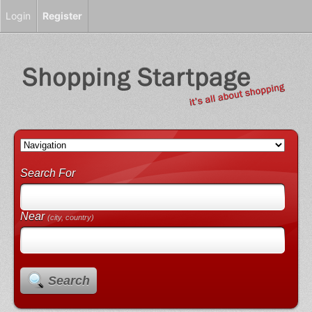
Login
Register
Search For
Near
(city, country)
Search