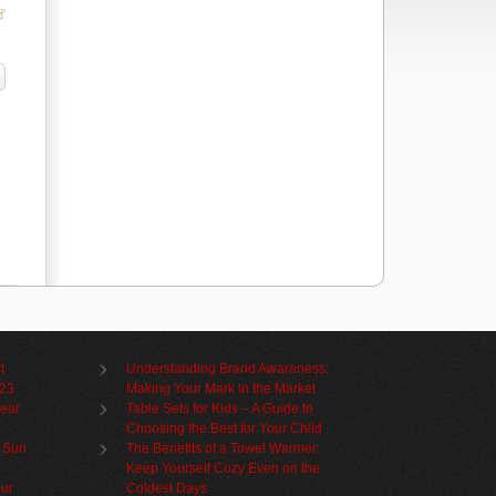
บ
t
Understanding Brand Awareness:
023
Making Your Mark in the Market
Year
Table Sets for Kids – A Guide to
Choosing the Best for Your Child
 Sun
The Benefits of a Towel Warmer:
Keep Yourself Cozy Even on the
our
Coldest Days