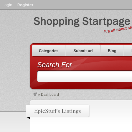
Login
Register
Categories
Submit url
Blog
Search For
»
Dashboard
EpicStuff's Listings