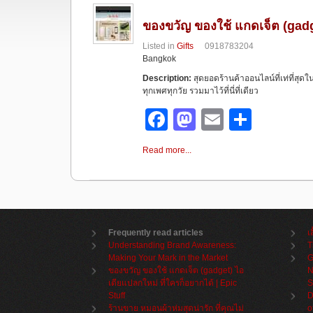
ของขวัญ ของใช้ แกดเจ็ต (gadge
Listed in
Gifts
0918783204
Bangkok
Description:
สุดยอดร้านค้าออนไลน์ที่เท่ที่สุด
ทุกเพศทุกวัย รวมมาไว้ที่นี่ที่เดียว
F
M
E
S
a
a
m
h
Read more...
c
st
ail
ar
e
o
e
b
d
o
o
Frequently read articles
เ
Understanding Brand Awareness:
T
o
n
Making Your Mark in the Market
G
k
ของขวัญ ของใช้ แกดเจ็ต (gadget) ไอ
N
เดียแปลกใหม่ ที่ใครก็อยากได้ | Epic
S
Stuff
D
ร้านขาย หมอนผ้าห่มสุดน่ารัก ที่คุณไม่
o