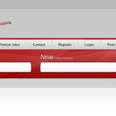
Partner sites
Contact
Register
Login
Post 
Near
(city, country)