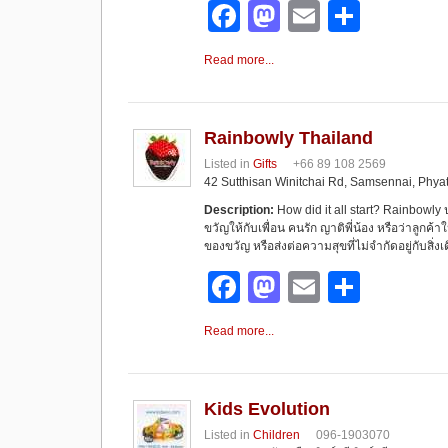
F
M
E
S
a
a
m
h
Read more...
c
st
ail
ar
e
o
e
b
d
Rainbowly Thailand
Listed in
Gifts
+66 89 108 2569
o
o
42 Sutthisan Winitchai Rd, Samsennai, Phya
o
n
Description:
How did it all start? Rainbowl
ขวัญให้กับเพื่อน คนรัก ญาติพี่น้อง หรือว่าลูก
k
ของขวัญ หรือส่งต่อความสุขที่ไม่จำกัดอยู่กับส
F
M
E
S
a
a
m
h
Read more...
c
st
ail
ar
e
o
e
b
d
Kids Evolution
Listed in
Children
096-1903070
o
o