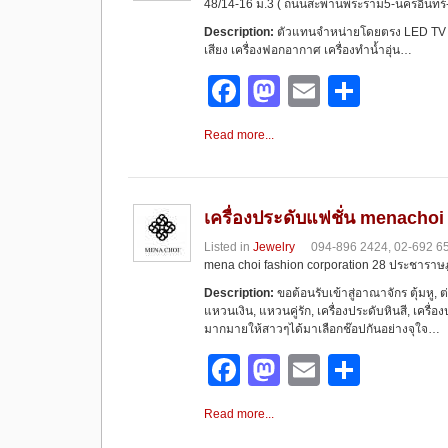
48/14-16 ม.3 ( ถนนสะพานพระราม5-นครอินทร์-ราช
o
n
Description:
ตัวแทนจำหน่ายโดยตรง LED TV เครื่อง
k
เสียง เครื่องฟอกอากาศ เครื่องทำน้ำอุ่น…
F
M
E
S
a
a
m
h
Read more...
c
st
ail
ar
e
o
e
b
d
เครื่องประดับแฟชั่น menachoi
o
o
Listed in
Jewelry
094-896 2424, 02-692 6
mena choi fashion corporation 28 ประชาราษ
o
n
Description:
ขอต้อนรับเข้าสู่อาณาจักร ตุ้มหู, 
k
แหวนเงิน, แหวนคู่รัก, เครื่องประดับหินสี, เครื่
มากมายให้สาวๆได้มาเลือกช๊อปกันอย่างจุใจ…
F
M
E
S
a
a
m
h
Read more...
c
st
ail
ar