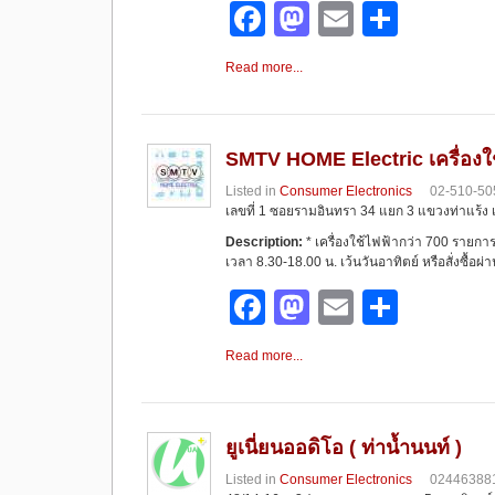
F
M
E
S
a
a
m
h
Read more...
c
st
ail
ar
e
o
e
b
d
SMTV HOME Electric เครื่องใ
o
o
Listed in
Consumer Electronics
02-510-505
เลขที่ 1 ซอยรามอินทรา 34 แยก 3 แขวงท่าแร้ง
o
n
Description:
* เครื่องใช้ไฟฟ้ากว่า 700 รายกา
k
เวลา 8.30-18.00 น. เว้นวันอาทิตย์ หรือสั่งซื้อผ
F
M
E
S
a
a
m
h
Read more...
c
st
ail
ar
e
o
e
b
d
ยูเนี่ยนออดิโอ ( ท่าน้ำนนท์ )
o
o
Listed in
Consumer Electronics
02446388