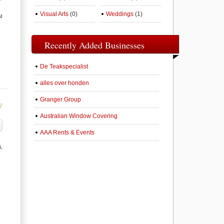
Visual Arts
(0)
Weddings
(1)
ง
Recently Added Businesses
De Teakspecialist
alles over honden
Granger Group
Australian Window Covering
AAA Rents & Events
,