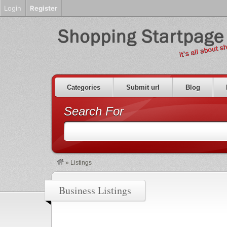
Login
Register
Categories
Submit url
Blog
Search For
»
Listings
Business Listings