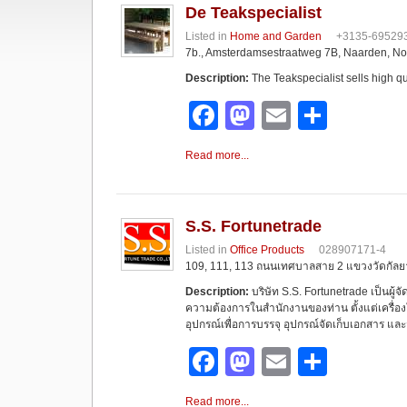
De Teakspecialist
Listed in
Home and Garden
+3135-69529
7b., Amsterdamsestraatweg 7B, Naarden, No
Description:
The Teakspecialist sells high qu
F
M
E
S
a
a
m
h
Read more...
c
st
ail
ar
e
o
e
b
d
S.S. Fortunetrade
Listed in
Office Products
028907171-4
o
o
109, 111, 113 ถนนเทศบาลสาย 2 แขวงวัดกัลย
o
n
Description:
บริษัท S.S. Fortunetrade เป็นผู้จ
ความต้องการในสำนักงานของท่าน ตั้งแต่เครื่องใช
k
อุปกรณ์เพื่อการบรรจุ อุปกรณ์จัดเก็บเอกสาร และ
F
M
E
S
a
a
m
h
Read more...