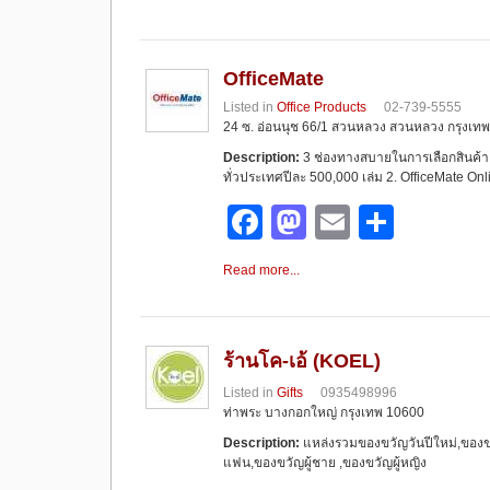
c
st
ail
ar
e
o
e
b
d
OfficeMate
Listed in
Office Products
02-739-5555
o
o
24 ซ. อ่อนนุช 66/1 สวนหลวง สวนหลวง กรุงเทพฯ
o
n
Description:
3 ช่องทางสบายในการเลือกสินค้า 
ทั่วประเทศปีละ 500,000 เล่ม 2. OfficeMate On
k
F
M
E
S
a
a
m
h
Read more...
c
st
ail
ar
e
o
e
b
d
ร้านโค-เอ้ (KOEL)
o
o
Listed in
Gifts
0935498996
ท่าพระ บางกอกใหญ่ กรุงเทพ 10600
o
n
Description:
แหล่งรวมของขวัญวันปีใหม่,ของขวั
k
แฟน,ของขวัญผู้ชาย ,ของขวัญผู้หญิง