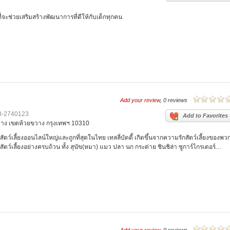
่จะช่วยเสริมสร้างพัฒนาการที่ดีให้กับเด็กทุกคน
Add your review
, 0 reviews
98-2740123
Add to Favorites
ขวาง เขตห้วยขวาง กรุงเทพฯ 10310
ค้าสัตว์เลี้ยงออนไลน์ใหญ่และถูกที่สุดในไทย เทลลี่บัดดี้ เกิดขึ้นจากความรักสัตว์เลี้ยงของพว
สัตว์เลี้ยงอย่างครบถ้วน ทั้ง สุนัข(หมา) แมว ปลา นก กระต่าย ชินชิล่า ซูการ์ไกรเดอร์…