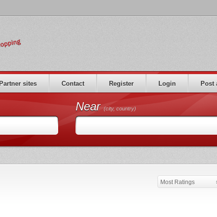
Partner sites
Contact
Register
Login
Post 
Near
(city, country)
Most Ratings