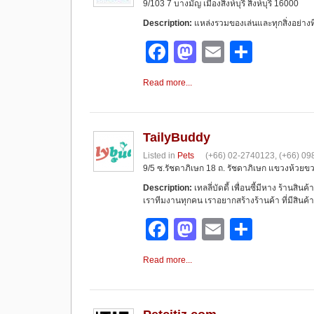
9/103 7 บางมัญ เมืองสิงห์บุรี สิงห์บุรี 16000
o
n
Description:
แหล่งรวมของเล่นและทุกสิ่งอย่างที
k
F
M
E
S
a
a
m
h
Read more...
c
st
ail
ar
e
o
e
b
d
TailyBuddy
Listed in
Pets
(+66) 02-2740123, (+66) 0
o
o
9/5 ซ.รัชดาภิเษก 18 ถ. รัชดาภิเษก แขวงห้วย
o
n
Description:
เทลลี่บัดดี้ เพื่อนซี้มีหาง ร้านสิน
เราทีมงานทุกคน เราอยากสร้างร้านค้า ที่มีสินค้า
k
F
M
E
S
a
a
m
h
Read more...
c
st
ail
ar
e
o
e