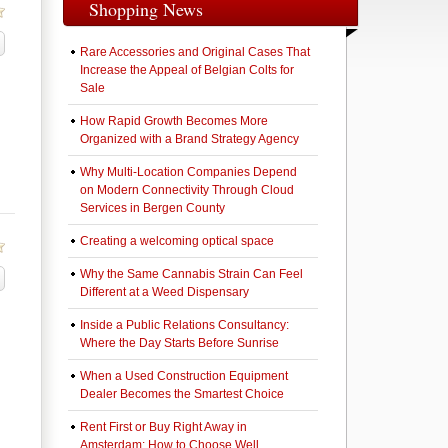
Shopping News
Rare Accessories and Original Cases That
Increase the Appeal of Belgian Colts for
Sale
How Rapid Growth Becomes More
Organized with a Brand Strategy Agency
Why Multi-Location Companies Depend
on Modern Connectivity Through Cloud
Services in Bergen County
Creating a welcoming optical space
Why the Same Cannabis Strain Can Feel
Different at a Weed Dispensary
Inside a Public Relations Consultancy:
Where the Day Starts Before Sunrise
When a Used Construction Equipment
Dealer Becomes the Smartest Choice
Rent First or Buy Right Away in
Amsterdam: How to Choose Well