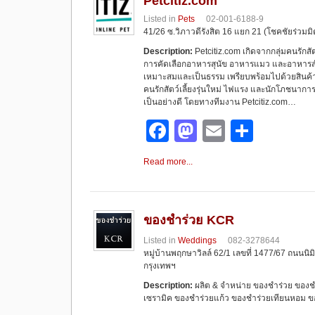
b
d
Petcitiz.com
Listed in
Pets
02-001-6188-9
o
o
41/26 ซ.วิภาวดีรังสิต 16 แยก 21 (โชคชัยร่วมม
o
n
Description:
Petcitiz.com เกิดจากกลุ่มคนรักส
การคัดเลือกอาหารสุนัข อาหารแมว และอาหารสำหรั
k
เหมาะสมและเป็นธรรม เพรียบพร้อมไปด้วยสินค้า
คนรักสัตว์เลี้ยงรุ่นใหม่ ไฟแรง และนักโภชนากา
เป็นอย่างดี โดยทางทีมงาน Petcitiz.com…
F
M
E
S
a
a
m
h
Read more...
c
st
ail
ar
e
o
e
b
d
ของชำร่วย KCR
o
o
Listed in
Weddings
082-3278644
หมู่บ้านพฤกษาวิลล์ 62/1 เลขที่ 1477/67 ถนนน
o
n
กรุงเทพฯ
k
Description:
ผลิต & จำหน่าย ของชำร่วย ของช
เซรามิค ของชำร่วยแก้ว ของชำร่วยเทียนหอม 