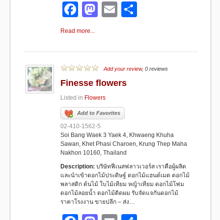
F
M
E
S
a
a
m
h
Read more...
c
st
ail
ar
e
o
e
b
d
Add your review
, 0 reviews
Finesse flowers
o
o
Listed in
Flowers
o
n
Add to Favorites
k
02-410-1562-5
Soi Bang Waek 3 Yaek 4, Khwaeng Khuha
Sawan, Khet Phasi Charoen, Krung Thep Maha
Nakhon 10160, Thailand
Description:
บริษัทฟีเนสฟลาวเวอร์ส เราคือผู้ผลิต
และนำเข้าดอกไม้ประดิษฐ์ ดอกไม้แฮนด์เมด ดอกไม้
พลาสติก ต้นไม้ ใบไม้เทียม หญ้าเทียม ดอกไม้โฟม
ดอกไม้ลอยน้ำ ดอกไม้ติดผม รับจัดแจกันดอกไม้
ราคาโรงงาน ขายปลีก – ส่ง…