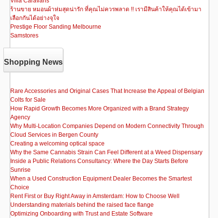
Villa Caravans
ร้านขาย หมอนผ้าห่มสุดน่ารัก ที่คุณไม่ควรพลาด !! เรามีสินค้าให้คุณได้เข้ามา
เลือกกันได้อย่างจุใจ
Prestige Floor Sanding Melbourne
Samstores
Shopping News
Rare Accessories and Original Cases That Increase the Appeal of Belgian
Colts for Sale
How Rapid Growth Becomes More Organized with a Brand Strategy
Agency
Why Multi-Location Companies Depend on Modern Connectivity Through
Cloud Services in Bergen County
Creating a welcoming optical space
Why the Same Cannabis Strain Can Feel Different at a Weed Dispensary
Inside a Public Relations Consultancy: Where the Day Starts Before
Sunrise
When a Used Construction Equipment Dealer Becomes the Smartest
Choice
Rent First or Buy Right Away in Amsterdam: How to Choose Well
Understanding materials behind the raised face flange
Optimizing Onboarding with Trust and Estate Software