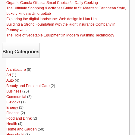
Organic Canola Oil as a Smart Choice for Daily Cooking
The Ultimate Shopping & Activities Guide to St. Maarten: Caribbean Style,
Luxury Finds & Unforgettab
Exploring the digital landscape: Web design in Hua Hin
Building a Strong Foundation with the Right Insurance Company in
Pennsylvania
The Role of Vegetable Equipment in Modern Washing Technology
Blog Categories
Architecture
(8)
Art
(1)
Auto
(4)
Beauty and Personal Care
(2)
Business
(25)
Commercial
(2)
E-Books
(1)
Energy
(1)
Finance
(2)
Food and Drink
(2)
Health
(4)
Home and Garden
(50)
Household
(8)