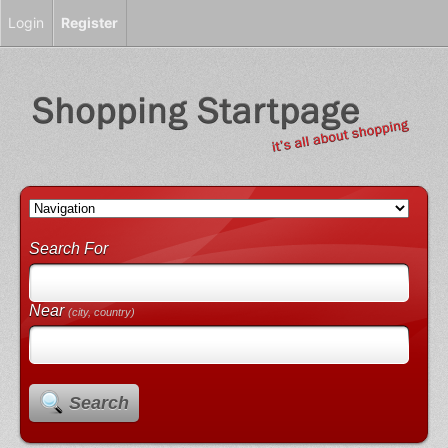
Login
Register
Search For
Near
(city, country)
Search