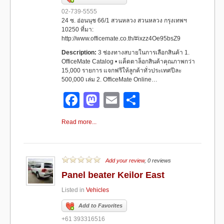
k
02-739-5555
24 ซ. อ่อนนุช 66/1 สวนหลวง สวนหลวง กรุงเทพฯ
10250 ที่มา:
http://www.officemate.co.th/#ixzz4Oe95bsZ9
Description:
3 ช่องทางสบายในการเลือกสินค้า 1.
OfficeMate Catalog • แค็ตตาล็อกสินค้าคุณภาพกว่า
15,000 รายการ แจกฟรีให้ลูกค้าทั่วประเทศปีละ
500,000 เล่ม 2. OfficeMate Online…
F
M
E
S
a
a
m
h
Read more...
c
st
ail
ar
e
o
e
b
d
Add your review
, 0 reviews
Panel beater Keilor East
o
o
Listed in
Vehicles
o
n
Add to Favorites
k
+61 393316516