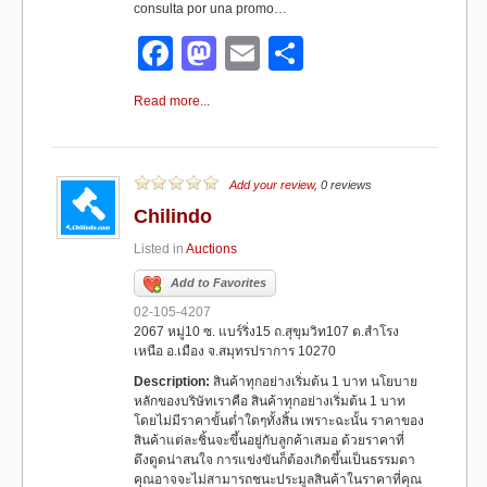
consulta por una promo…
F
M
E
S
a
a
m
h
Read more...
c
st
ail
ar
e
o
e
b
d
Add your review
, 0 reviews
Chilindo
o
o
Listed in
Auctions
o
n
Add to Favorites
k
02-105-4207
2067 หมู่10 ซ. แบร์ริ่ง15 ถ.สุขุมวิท107 ต.สำโรง
เหนือ อ.เมือง จ.สมุทรปราการ 10270
Description:
สินค้าทุกอย่างเริ่มต้น 1 บาท นโยบาย
หลักของบริษัทเราคือ สินค้าทุกอย่างเริ่มต้น 1 บาท
โดยไม่มีราคาขั้นต่ำใดๆทั้งสิ้น เพราะฉะนั้น ราคาของ
สินค้าแต่ละชิ้นจะขึ้นอยู่กับลูกค้าเสมอ ด้วยราคาที่
ดึงดูดน่าสนใจ การแข่งขันก็ต้องเกิดขึ้นเป็นธรรมดา
คุณอาจจะไม่สามารถชนะประมูลสินค้าในราคาที่คุณ