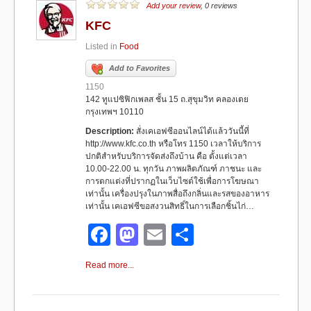
b
d
Add your review
, 0 reviews
KFC
o
o
Listed in
Food
o
n
Add to Favorites
k
1150
142 ทูแปซิฟิกเพลส ชั้น 15 ถ.สุขุมวิท คลองเตย
กรุงเทพฯ 10110
Description:
สั่งเคเอฟซีออนไลน์ได้แล้ววันนี้ที่
http://www.kfc.co.th หรือโทร 1150 เวลาให้บริการ
ปกติสำหรับบริการจัดส่งถึงบ้าน คือ ตั้งแต่เวลา
10.00-22.00 น. ทุกวัน ภาพผลิตภัณฑ์ ภาชนะ และ
การตกแต่งที่ปรากฏในเว็บไซต์ใช้เพื่อการโฆษณา
เท่านั้น เครื่องปรุงในภาพสื่อถึงกลิ่นและรสของอาหาร
เท่านั้น เคเอฟซีขอสงวนสิทธิ์ในการเลือกชิ้นไก่…
F
M
E
S
a
a
m
h
Read more...
c
st
ail
ar
e
o
e