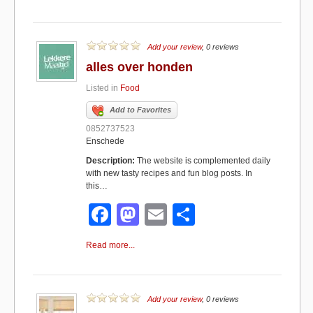
c
st
ail
ar
e
o
e
b
d
Add your review
, 0 reviews
alles over honden
o
o
Listed in
Food
o
n
Add to Favorites
k
0852737523
Enschede
Description:
The website is complemented daily
with new tasty recipes and fun blog posts. In
this…
F
M
E
S
a
a
m
h
Read more...
c
st
ail
ar
e
o
e
b
d
Add your review
, 0 reviews