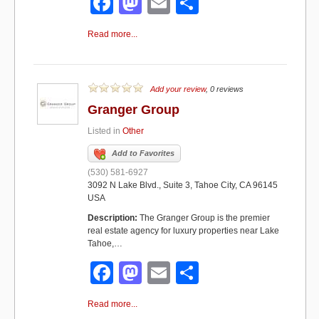
F
M
E
S
a
a
m
h
Read more...
c
st
ail
ar
e
o
e
b
d
Add your review
, 0 reviews
Granger Group
o
o
Listed in
Other
o
n
Add to Favorites
k
(530) 581-6927
3092 N Lake Blvd., Suite 3, Tahoe City, CA 96145
USA
Description:
The Granger Group is the premier
real estate agency for luxury properties near Lake
Tahoe,…
F
M
E
S
a
a
m
h
Read more...
c
st
ail
ar