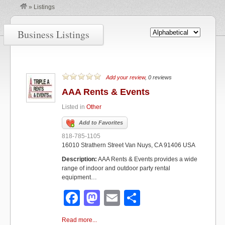
»
Listings
Business Listings
Add your review
, 0 reviews
AAA Rents & Events
Listed in
Other
Add to Favorites
818-785-1105
16010 Strathern Street Van Nuys, CA 91406 USA
Description:
AAA Rents & Events provides a wide
range of indoor and outdoor party rental
equipment…
F
M
E
S
a
a
m
h
Read more...