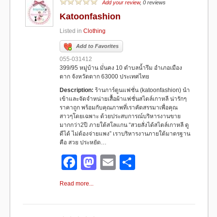
b
d
Add your review
, 0 reviews
Katoonfashion
o
o
Listed in
Clothing
o
n
Add to Favorites
k
055-031412
399/95 หมู่บ้าน มั่นคง 10 ตำบลน้ำรึม อำเภอเมือง
ตาก จังหวัดตาก 63000 ประเทศไทย
Description:
ร้านการ์ตูนแฟชั่น (katoonfashion) นำ
เข้าและจัดจำหน่ายเสื้อผ้าแฟชั่นสไตล์เกาหลี น่ารักๆ
ราคาถูก พร้อมกับคุณภาพที่เราคัดสรรมาเพื่อคุณ
สาวๆโดยเฉพาะ ด้วยประสบการณ์บริหารงานขาย
มากกว่า2ปี ภายใต้สโลแกน “สวยสั่งได้สไตล์เกาหลี ดู
ดีได้ ไม่ต้องจ่ายแพง” เราบริหารงานภายใต้มาตรฐาน
คือ สวย ประหยัด…
F
M
E
S
a
a
m
h
Read more...
c
st
ail
ar
e
o
e