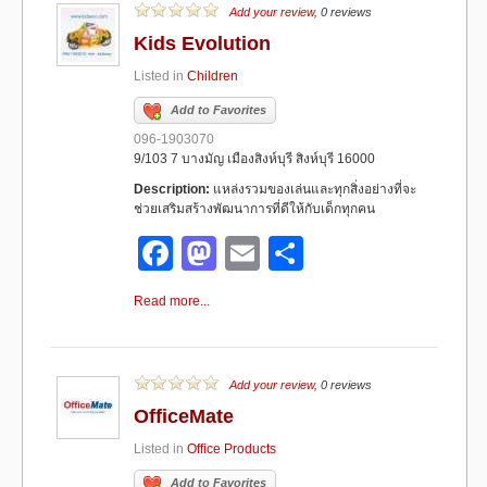
b
d
Add your review
, 0 reviews
Kids Evolution
o
o
Listed in
Children
o
n
Add to Favorites
k
096-1903070
9/103 7 บางมัญ เมืองสิงห์บุรี สิงห์บุรี 16000
Description:
แหล่งรวมของเล่นและทุกสิ่งอย่างที่จะ
ช่วยเสริมสร้างพัฒนาการที่ดีให้กับเด็กทุกคน
F
M
E
S
a
a
m
h
Read more...
c
st
ail
ar
e
o
e
b
d
Add your review
, 0 reviews
OfficeMate
o
o
Listed in
Office Products
o
n
Add to Favorites