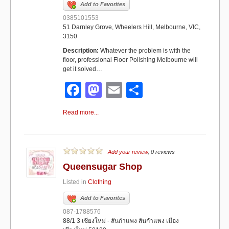
k
Add to Favorites
0385101553
51 Darnley Grove, Wheelers Hill, Melbourne, VIC,
3150
Description:
Whatever the problem is with the
floor, professional Floor Polishing Melbourne will
get it solved…
F
M
E
S
a
a
m
h
Read more...
c
st
ail
ar
e
o
e
b
d
Add your review
, 0 reviews
Queensugar Shop
o
o
Listed in
Clothing
o
n
Add to Favorites
k
087-1788576
88/1 3 เชียงใหม่ - สันกำแพง สันกำแพง เมือง