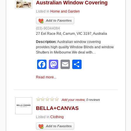
Australian Window Covering
o
o
Listed in
Home and Garden
o
n
Add to Favorites
k
(03)-90344084
27 Eel Race Rd, Carrum, VIC 3197, Australia
Description:
Australian window covering
provides high quality Window Blinds and window
Shutters in Melbourne.We deal with…
F
M
E
S
a
a
m
h
Read more...
c
st
ail
ar
e
o
e
b
d
Add your review
, 0 reviews
BELLA+CANVAS
o
o
Listed in
Clothing
o
n
Add to Favorites
k