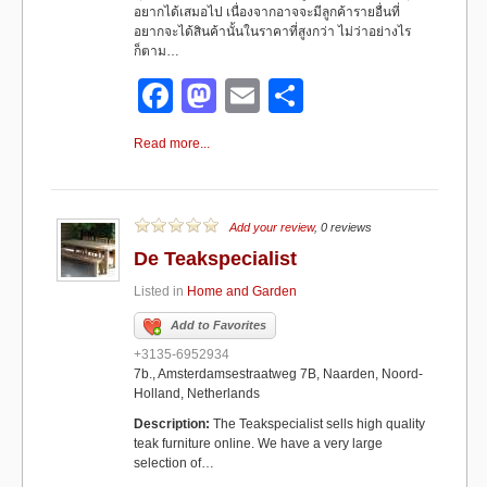
อยากได้เสมอไป เนื่องจากอาจจะมีลูกค้ารายอื่นที่
อยากจะได้สินค้านั้นในราคาที่สูงกว่า ไม่ว่าอย่างไร
ก็ตาม…
F
M
E
S
a
a
m
h
Read more...
c
st
ail
ar
e
o
e
b
d
Add your review
, 0 reviews
De Teakspecialist
o
o
Listed in
Home and Garden
o
n
Add to Favorites
k
+3135-6952934
7b., Amsterdamsestraatweg 7B, Naarden, Noord-
Holland, Netherlands
Description:
The Teakspecialist sells high quality
teak furniture online. We have a very large
selection of…