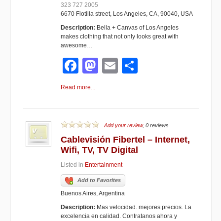
323 727 2005
6670 Flotilla street, Los Angeles, CA, 90040, USA
Description:
Bella + Canvas of Los Angeles
makes clothing that not only looks great with
awesome…
F
M
E
S
a
a
m
h
Read more...
c
st
ail
ar
e
o
e
b
d
Add your review
, 0 reviews
Cablevisión Fibertel – Internet,
o
o
Wifi, TV, TV Digital
o
n
Listed in
Entertainment
k
Add to Favorites
Buenos Aires, Argentina
Description:
Mas velocidad. mejores precios. La
excelencia en calidad. Contratanos ahora y