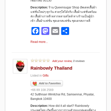
เชียงใหม่ 50130
Description:
ร้าน Queensugar Shop อัพเดทเสื้อผ้า
แฟชั่นใหม่ๆ ทุกวัน สวยๆใส่ได้จริง เสื้อผ้าแฟชั่นพร้อม
ส่ง เสื้อผ้าเกาหลี หลากหลายสไตส์ ทางร้านเป็นผู้นำ
เข้า เสื้อผ้าแฟชั่น ชุดเดรสแฟชั่น ชุดเดรสเกาหลี
F
M
E
S
a
a
m
h
Read more...
c
st
ail
ar
e
o
e
b
d
Add your review
, 0 reviews
Rainbowly Thailand
o
o
Listed in
Gifts
o
n
Add to Favorites
k
+66 89 108 2569
42 Sutthisan Winitchai Rd, Samsennai, Phyatai,
Bangkok 10400
Description:
How did it all start? Rainbowly
ประเทศไทย เกิดขึ้นจากการรวมตัวของกลุ่มคนที่ต่าง