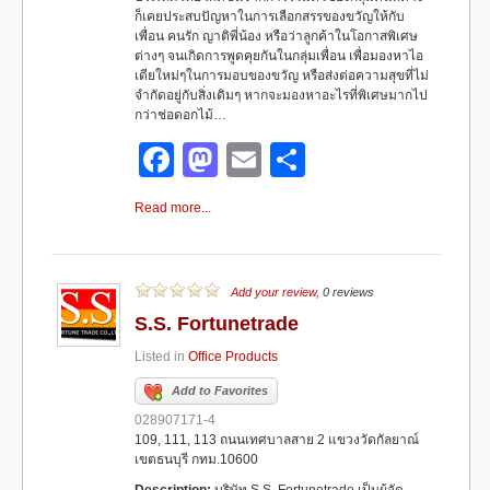
ก็เคยประสบปัญหาในการเลือกสรรของขวัญให้กับ
เพื่อน คนรัก ญาติพี่น้อง หรือว่าลูกค้าในโอกาสพิเศษ
ต่างๆ จนเกิดการพูดคุยกันในกลุ่มเพื่อน เพื่อมองหาไอ
เดียใหม่ๆในการมอบของขวัญ หรือส่งต่อความสุขที่ไม่
จำกัดอยู่กับสิ่งเดิมๆ หากจะมองหาอะไรที่พิเศษมากไป
กว่าช่อดอกไม้…
F
M
E
S
a
a
m
h
Read more...
c
st
ail
ar
e
o
e
b
d
Add your review
, 0 reviews
S.S. Fortunetrade
o
o
Listed in
Office Products
o
n
Add to Favorites
k
028907171-4
109, 111, 113 ถนนเทศบาลสาย 2 แขวงวัดกัลยาณ์
เขตธนบุรี กทม.10600