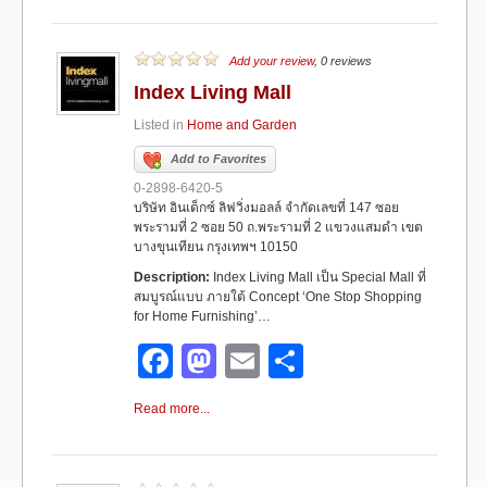
e
o
e
b
d
Add your review
, 0 reviews
Index Living Mall
o
o
Listed in
Home and Garden
o
n
Add to Favorites
k
0-2898-6420-5
บริษัท อินเด็กซ์ ลิฟวิ่งมอลล์ จำกัดเลขที่ 147 ซอย
พระรามที่ 2 ซอย 50 ถ.พระรามที่ 2 แขวงแสมดำ เขต
บางขุนเทียน กรุงเทพฯ 10150
Description:
Index Living Mall เป็น Special Mall ที่
สมบูรณ์แบบ ภายใต้ Concept ‘One Stop Shopping
for Home Furnishing’…
F
M
E
S
a
a
m
h
Read more...
c
st
ail
ar
e
o
e