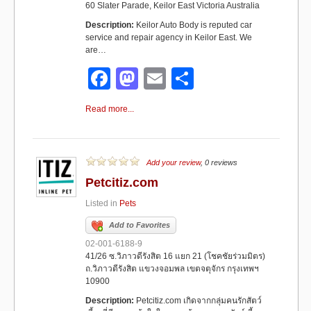
60 Slater Parade, Keilor East Victoria Australia
Description:
Keilor Auto Body is reputed car
service and repair agency in Keilor East. We
are…
F
M
E
S
a
a
m
h
Read more...
c
st
ail
ar
e
o
e
b
d
Add your review
, 0 reviews
Petcitiz.com
o
o
Listed in
Pets
o
n
Add to Favorites
k
02-001-6188-9
41/26 ซ.วิภาวดีรังสิต 16 แยก 21 (โชคชัยร่วมมิตร)
ถ.วิภาวดีรังสิต แขวงจอมพล เขตจตุจักร กรุงเทพฯ
10900
Description:
Petcitiz.com เกิดจากกลุ่มคนรักสัตว์