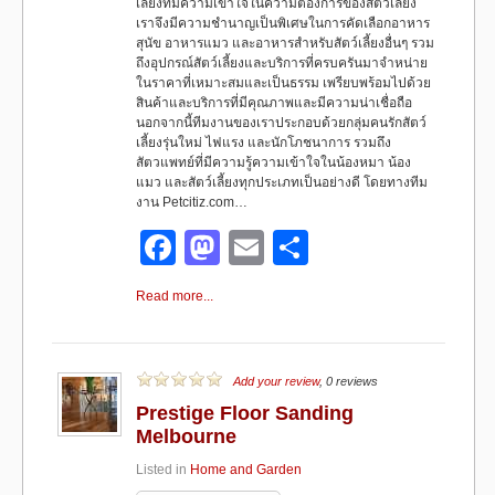
เลี้ยงที่มีความเข้าใจในความต้องการของสัตว์เลี้ยง
เราจึงมีความชำนาญเป็นพิเศษในการคัดเลือกอาหาร
สุนัข อาหารแมว และอาหารสำหรับสัตว์เลี้ยงอื่นๆ รวม
ถึงอุปกรณ์สัตว์เลี้ยงและบริการที่ครบครันมาจำหน่าย
ในราคาที่เหมาะสมและเป็นธรรม เพรียบพร้อมไปด้วย
สินค้าและบริการที่มีคุณภาพและมีความน่าเชื่อถือ
นอกจากนี้ทีมงานของเราประกอบด้วยกลุ่มคนรักสัตว์
เลี้ยงรุ่นใหม่ ไฟแรง และนักโภชนาการ รวมถึง
สัตวแพทย์ที่มีความรู้ความเข้าใจในน้องหมา น้อง
แมว และสัตว์เลี้ยงทุกประเภทเป็นอย่างดี โดยทางทีม
งาน Petcitiz.com…
F
M
E
S
a
a
m
h
Read more...
c
st
ail
ar
e
o
e
b
d
Add your review
, 0 reviews
Prestige Floor Sanding
o
o
Melbourne
o
n
Listed in
Home and Garden