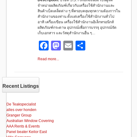
Description:
บริษัท S.S. Fortunetrade เป็นผู้จัด
จำหน่ายผลิตภัณฑ์เกี่ยวกับเครื่องใช้สำนักงานและ
สินค้าเบ็ดเตล็ดต่าง ๆ ที่ครอบคลุมทุกความต้องการใน
สำนักงานของท่าน ตั้งแต่เครื่องใช้สำนักงานทั่วไป
อาทิ เครื่องเขียน เครื่องใช้สำนักงานอิเล็กทรอนิกส์
ผลิตภัณฑ์กระดาษ อุปกรณ์เพื่อการบรรจุ อุปกรณ์จัด
เก็บเอกสาร และวัสดุสำนักงานอื่น ๆ…
F
M
E
S
a
a
m
h
Read more...
c
st
ail
ar
e
o
e
b
d
Recent Listings
o
o
o
n
De Teakspecialist
alles over honden
k
Granger Group
Australian Window Covering
AAA Rents & Events
Panel beater Keilor East