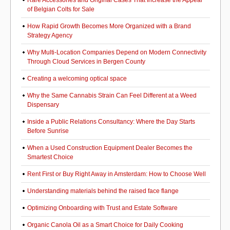
Rare Accessories and Original Cases That Increase the Appeal
of Belgian Colts for Sale
How Rapid Growth Becomes More Organized with a Brand
Strategy Agency
Why Multi-Location Companies Depend on Modern Connectivity
Through Cloud Services in Bergen County
Creating a welcoming optical space
Why the Same Cannabis Strain Can Feel Different at a Weed
Dispensary
Inside a Public Relations Consultancy: Where the Day Starts
Before Sunrise
When a Used Construction Equipment Dealer Becomes the
Smartest Choice
Rent First or Buy Right Away in Amsterdam: How to Choose Well
Understanding materials behind the raised face flange
Optimizing Onboarding with Trust and Estate Software
Organic Canola Oil as a Smart Choice for Daily Cooking