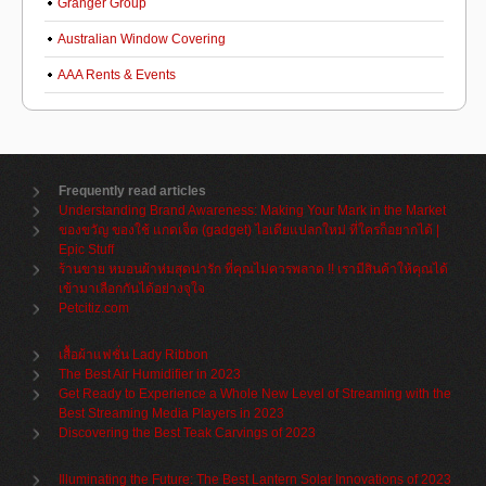
Granger Group
Australian Window Covering
AAA Rents & Events
Frequently read articles
Understanding Brand Awareness: Making Your Mark in the Market
ของขวัญ ของใช้ แกดเจ็ต (gadget) ไอเดียแปลกใหม่ ที่ใครก็อยากได้ |
Epic Stuff
ร้านขาย หมอนผ้าห่มสุดน่ารัก ที่คุณไม่ควรพลาด !! เรามีสินค้าให้คุณได้
เข้ามาเลือกกันได้อย่างจุใจ
Petcitiz.com
เสื้อผ้าแฟชั่น Lady Ribbon
The Best Air Humidifier in 2023
Get Ready to Experience a Whole New Level of Streaming with the
Best Streaming Media Players in 2023
Discovering the Best Teak Carvings of 2023
Illuminating the Future: The Best Lantern Solar Innovations of 2023