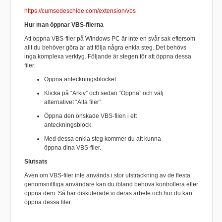
https://cumsedeschide.com/extension/vbs
Hur man öppnar VBS-filerna
Att öppna VBS-filer på Windows PC är inte en svår sak eftersom
allt du behöver göra är att följa några enkla steg. Det behövs
inga komplexa verktyg. Följande är stegen för att öppna dessa
filer:
Öppna anteckningsblocket.
Klicka på “Arkiv” och sedan “Öppna” och välj
alternativet “Alla filer”.
Öppna den önskade VBS-filen i ett
anteckningsblock.
Med dessa enkla steg kommer du att kunna
öppna dina VBS-filer.
Slutsats
Även om VBS-filer inte används i stor utsträckning av de flesta
genomsnittliga användare kan du ibland behöva kontrollera eller
öppna dem. Så här diskuterade vi deras arbete och hur du kan
öppna dessa filer.