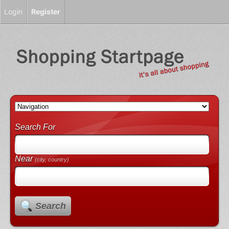
Login
Register
Search For
Near
(city, country)
Search