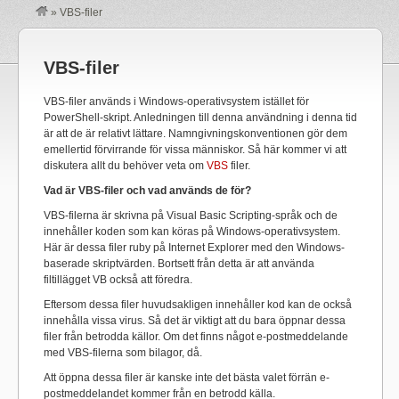
»
VBS-filer
VBS-filer
VBS-filer används i Windows-operativsystem istället för
PowerShell-skript. Anledningen till denna användning i denna tid
är att de är relativt lättare. Namngivningskonventionen gör dem
emellertid förvirrande för vissa människor. Så här kommer vi att
diskutera allt du behöver veta om
VBS
filer.
Vad är VBS-filer och vad används de för?
VBS-filerna är skrivna på Visual Basic Scripting-språk och de
innehåller koden som kan köras på Windows-operativsystem.
Här är dessa filer ruby ​​på Internet Explorer med den Windows-
baserade skriptvärden. Bortsett från detta är att använda
filtillägget VB också att föredra.
Eftersom dessa filer huvudsakligen innehåller kod kan de också
innehålla vissa virus. Så det är viktigt att du bara öppnar dessa
filer från betrodda källor. Om det finns något e-postmeddelande
med VBS-filerna som bilagor, då.
Att öppna dessa filer är kanske inte det bästa valet förrän e-
postmeddelandet kommer från en betrodd källa.