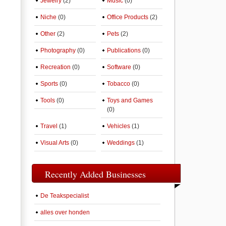
Jewelry
(2)
Music
(0)
Niche
(0)
Office Products
(2)
Other
(2)
Pets
(2)
Photography
(0)
Publications
(0)
Recreation
(0)
Software
(0)
Sports
(0)
Tobacco
(0)
Tools
(0)
Toys and Games
(0)
Travel
(1)
Vehicles
(1)
Visual Arts
(0)
Weddings
(1)
Recently Added Businesses
De Teakspecialist
alles over honden