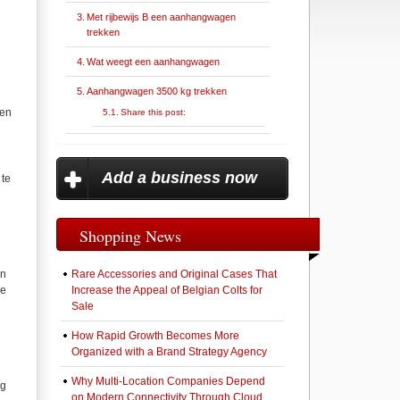
Met rijbewijs B een aanhangwagen
trekken
Wat weegt een aanhangwagen
Aanhangwagen 3500 kg trekken
gen
Share this post:
Add a business now
 te
Shopping News
an
Rare Accessories and Original Cases That
de
Increase the Appeal of Belgian Colts for
Sale
How Rapid Growth Becomes More
Organized with a Brand Strategy Agency
Why Multi-Location Companies Depend
ag
on Modern Connectivity Through Cloud