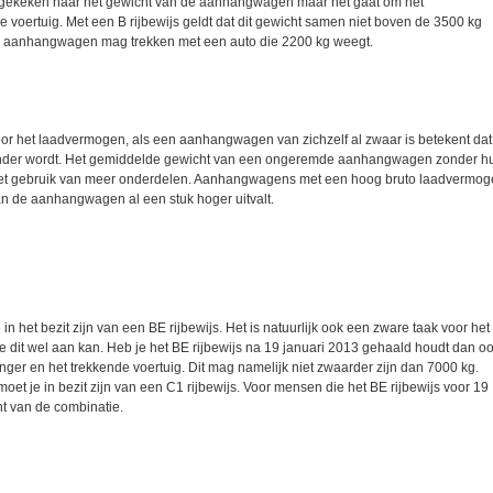
leen gekeken naar het gewicht van de aanhangwagen maar het gaat om het
oertuig. Met een B rijbewijs geldt dat dit gewicht samen niet boven de 3500 kg
g aanhangwagen mag trekken met een auto die 2200 kg weegt.
or het laadvermogen, als een aanhangwagen van zichzelf al zwaar is betekent dat
nder wordt. Het gemiddelde gewicht van een ongeremde aanhangwagen zonder hu
et gebruik van meer onderdelen. Aanhangwagens met een hoog bruto laadvermo
n de aanhangwagen al een stuk hoger uitvalt.
et bezit zijn van een BE rijbewijs. Het is natuurlijk ook een zware taak voor het
e dit wel aan kan. Heb je het BE rijbewijs na 19 januari 2013 gehaald houdt dan o
er en het trekkende voertuig. Dit mag namelijk niet zwaarder zijn dan 7000 kg.
oet je in bezit zijn van een C1 rijbewijs. Voor mensen die het BE rijbewijs voor 19
t van de combinatie.