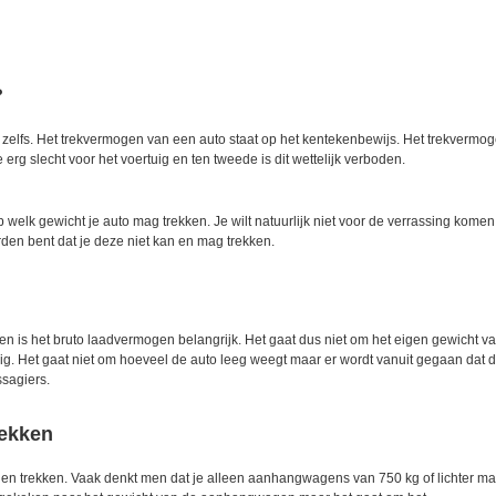
?
 zelfs. Het trekvermogen van een auto staat op het kentekenbewijs. Het trekvermo
erg slecht voor het voertuig en ten tweede is dit wettelijk verboden.
elk gewicht je auto mag trekken. Je wilt natuurlijk niet voor de verrassing komen
n bent dat je deze niet kan en mag trekken.
is het bruto laadvermogen belangrijk. Het gaat dus niet om het eigen gewicht v
ig. Het gaat niet om hoeveel de auto leeg weegt maar er wordt vanuit gegaan dat 
assagiers.
rekken
en trekken. Vaak denkt men dat je alleen aanhangwagens van 750 kg of lichter m