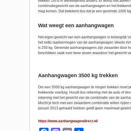
trekken. Dit is in werkelijkheid anders. Er wordt niet al
combinatiegewicht van de aanhangwagen en het trekkende v
mag komen. Dat betekent dus dat je een geremde 1000 k
Wat weegt een aanhangwagen
Het eigen gewicht van een aanhangwagen is belangrijk vo
het netto laadvermogen van de aanhangwagen steeds mi
is 250 kg. Geremde aanhangwagens zijn zwaarder door h
beschikken vaak over twee assen waardoor het gewicht va
Aanhangwagen 3500 kg trekken
Om een 3500 kg aanhangwagen te mogen trekken moet je in h
trekkende voertuig. Houdt dus rekening met de auto of dez
rekening met het gewicht van de combinatie van de aanhang
Mocht je toch met een zwaardere combinatie willen rijden m
januari 2013 gehaald hebben geldt geen maximaal gewich
https://www.aanhangwagendirect.nl/