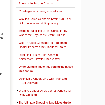
Services in Bergen County
Creating a welcoming optical space
Why the Same Cannabis Strain Can Feel
Different at a Weed Dispensary
Inside a Public Relations Consultancy:
is
Where the Day Starts Before Sunrise
gen
When a Used Construction Equipment
Dealer Becomes the Smartest Choice
Rent First or Buy Right Away in
Amsterdam: How to Choose Well
Understanding materials behind the raised
face flange
ok
Optimizing Onboarding with Trust and
Estate Software
Organic Canola Oil as a Smart Choice for
Daily Cooking
The Ultimate Shopping & Activities Guide