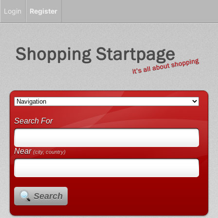
Login
Register
Search For
Near
(city, country)
Search