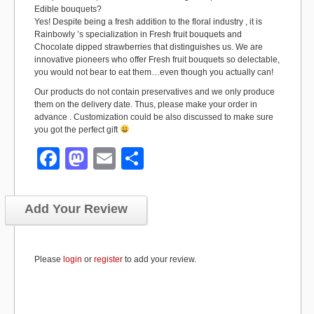
Edible bouquets?
Yes! Despite being a fresh addition to the floral industry , it is
Rainbowly ’s specialization in Fresh fruit bouquets and
Chocolate dipped strawberries that distinguishes us. We are
innovative pioneers who offer Fresh fruit bouquets so delectable,
you would not bear to eat them…even though you actually can!
Our products do not contain preservatives and we only produce
them on the delivery date. Thus, please make your order in
advance . Customization could be also discussed to make sure
you got the perfect gift
F
M
E
S
a
a
m
h
c
st
ail
ar
Add Your Review
e
o
e
b
d
Please
login
or
register
to add your review.
o
o
o
n