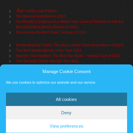
เสื้อผ้าแฟชั่น Lady Ribbon
The Best Air Humidifier in 2023
Get Ready to Experience a Whole New Level of Streaming with the
Best Streaming Media Players in 2023
Discovering the Best Teak Carvings of 2023
Illuminating the Future: The Best Lantern Solar Innovations of 2023
The Best Barbell Bench of the Year 2023
Improve Your Garden: The Best Sun Beds – Swing Chair of 2023
Sell Services Online through Your Blog
Manage Cookie Consent
Understanding Brand Awareness: Making Your Mark in the Market
Table Sets for Kids – A Guide to Choosing the Best for Your Child
We use cookies to optimize our website and our service.
The Benefits of a Towel Warmer: Keep Yourself Cozy Even on the
Coldest Days
All cookies
Deny
Partner sites
Cookie policy
Vantage Theme
– Powered by
WordPress
.
View preferences