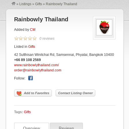
»
Listings
»
Gifts
»
Rainbowly Thailand
Rainbowly Thailand
Added by
CM
0 reviews
Listed in
Gifts
42 Sutthisan Winitchai Rd, Samsennai, Phyatai, Bangkok 10400
+66 89 108 2569
www.rainbowlythailand.com/
order@rainbowlythailand.com
Follow:
Add to Favorites
Contact Listing Owner
Tags:
Gifts
Overview
Reviews