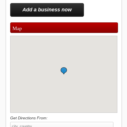
k
Add a business now
Map
Get Directions From: