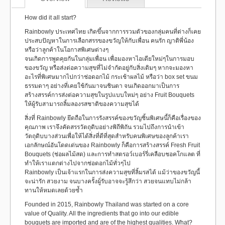
How did it all start?
Rainbowly ประเทศไทย เกิดขึ้นจากการรวมตัวของกลุ่มคนที่ต่างก็เคย
ประสบปัญหาในการเลือกสรรของขวัญให้กับเพื่อน คนรัก ญาติพี่น้อง
หรือว่าลูกค้าในโอกาสพิเศษต่างๆ
จนเกิดการพูดคุยกันในกลุ่มเพื่อน เพื่อมองหาไอเดียใหม่ๆในการมอบ
ของขวัญ หรือส่งต่อความสุขที่ไม่จำกัดอยู่กับสิ่งเดิมๆ หากจะมองหา
อะไรที่พิเศษมากไปกว่าช่อดอกไม้ กระเช้าผลไม้ หรือว่า box set ขนม
ธรรมดาๆ อย่างที่เคยใช้กันมาจนชินตา จนเกิดออกมาเป็นการ
สร้างสรรค์การส่งต่อความสุขในรูปแบบใหม่ๆ อย่าง Fruit Bouquets
ให้ผู้รับสามารถลิ้มลองรสชาติของความสุขได้
สิ่งที่ Rainbowly ยึดถือในการรังสรรค์ของขวัญชิ้นพิเศษนี้ก็คือเรื่องของ
คุณภาพ เราจึงคัดสรรวัตถุดิบอย่างพิถีพิถัน รวมไปถึงการนำเข้า
วัตถุดิบบางส่วนเพื่อให้ได้สิ่งที่ดีที่สุดสำหรับคนพิเศษของลูกค้าเรา
เอกลักษณ์อันโดดเด่นของ Rainbowly ก็คือการสร้างสรรค์ Fresh Fruit
Bouquets (ช่อผลไม้สด) และการทำสตรอว์เบอร์รี่เคลือบชอคโกแลต ที่
ทำให้เราแตกต่างไปจากช่อดอกไม้ทั่วๆไป
Rainbowly เป็นเจ้าแรกในการส่งความสุขที่ลิ้มรสได้ แม้ว่าของขวัญนี้
จะน่ารัก สวยงาม จนบางครั้งผู้่รับอาจจะรู้สึกว่า สวยจนแทบไม่กล้า
ทานให้หมดเลยด้วยซ้ำ
Founded in 2015, Rainbowly Thailand was started on a core
value of Quality. All the ingredients that go into our edible
bouquets are imported and are of the highest qualities. What?