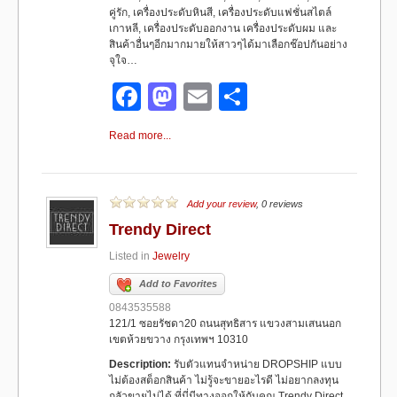
คู่รัก, เครื่องประดับหินสี, เครื่องประดับแฟชั่นสไตล์
เกาหลี, เครื่องประดับออกงาน เครื่องประดับผม และ
สินค้าอื่นๆอีกมากมายให้สาวๆได้มาเลือกช๊อปกันอย่าง
จุใจ…
F
M
E
S
a
a
m
h
Read more...
c
st
ail
ar
e
o
e
b
d
Add your review
, 0 reviews
Trendy Direct
o
o
Listed in
Jewelry
o
n
Add to Favorites
k
0843535588
121/1 ซอยรัชดา20 ถนนสุทธิสาร แขวงสามเสนนอก
เขตห้วยขวาง กรุงเทพฯ 10310
Description:
รับตัวแทนจำหน่าย DROPSHIP แบบ
ไม่ต้องสต็อกสินค้า ไม่รู้จะขายอะไรดี ไม่อยากลงทุน
กลัวขายไม่ได้ ที่นี่มีทางออกให้กับคุณ Trendy Direct