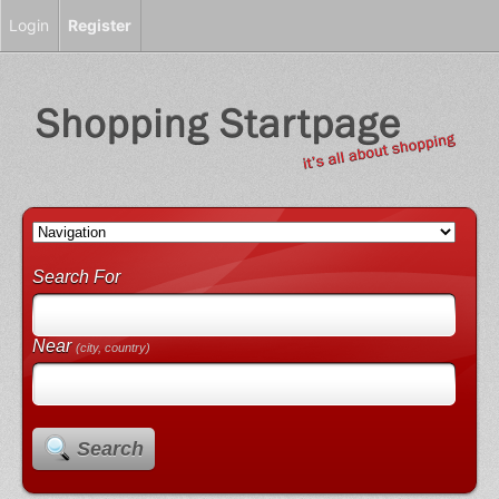
Login
Register
Search For
Near
(city, country)
Search