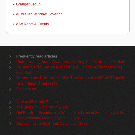
Granger Group
Australian Window Covering
AAA Rents & Events
Frequently read articles
Understanding Brand Awareness: Making Your Mark in the Market
ของขวัญ ของใช้ แกดเจ็ต (gadget) ไอเดียแปลกใหม่ ที่ใครก็อยากได้ |
Epic Stuff
ร้านขาย หมอนผ้าห่มสุดน่ารัก ที่คุณไม่ควรพลาด !! เรามีสินค้าให้คุณได้
เข้ามาเลือกกันได้อย่างจุใจ
Petcitiz.com
เสื้อผ้าแฟชั่น Lady Ribbon
The Best Air Humidifier in 2023
Get Ready to Experience a Whole New Level of Streaming with the
Best Streaming Media Players in 2023
Discovering the Best Teak Carvings of 2023