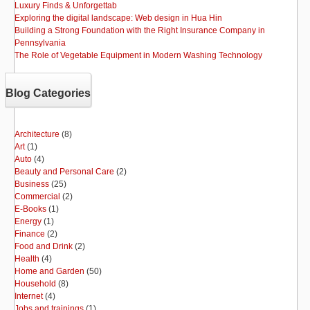
Luxury Finds & Unforgettab
Exploring the digital landscape: Web design in Hua Hin
Building a Strong Foundation with the Right Insurance Company in
Pennsylvania
The Role of Vegetable Equipment in Modern Washing Technology
Blog Categories
Architecture
(8)
Art
(1)
Auto
(4)
Beauty and Personal Care
(2)
Business
(25)
Commercial
(2)
E-Books
(1)
Energy
(1)
Finance
(2)
Food and Drink
(2)
Health
(4)
Home and Garden
(50)
Household
(8)
Internet
(4)
Jobs and trainings
(1)