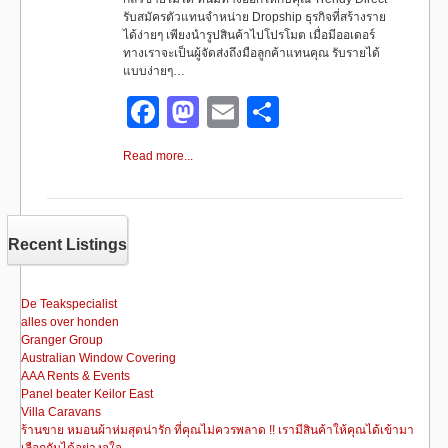
รับสมัครตัวแทนจำหน่าย Dropship ธุรกิจที่สร้างราย
ได้ง่ายๆ เพียงนำรูปสินค้าไปโปรโมต เมื่อมีออเดอร์
ทางเราจะเป็นผู้จัดส่งถึงมือลูกค้าแทนคุณ รับรายได้
แบบง่ายๆ…
F
M
E
S
a
a
m
h
Read more...
c
st
ail
ar
e
o
e
b
d
Recent Listings
o
o
o
n
De Teakspecialist
alles over honden
k
Granger Group
Australian Window Covering
AAA Rents & Events
Panel beater Keilor East
Villa Caravans
ร้านขาย หมอนผ้าห่มสุดน่ารัก ที่คุณไม่ควรพลาด !! เรามีสินค้าให้คุณได้เข้ามา