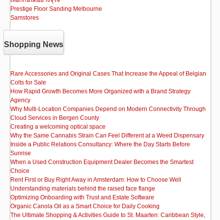
เลือกกันได้อย่างจุใจ
Prestige Floor Sanding Melbourne
Samstores
Shopping News
Rare Accessories and Original Cases That Increase the Appeal of Belgian
Colts for Sale
How Rapid Growth Becomes More Organized with a Brand Strategy
Agency
Why Multi-Location Companies Depend on Modern Connectivity Through
Cloud Services in Bergen County
Creating a welcoming optical space
Why the Same Cannabis Strain Can Feel Different at a Weed Dispensary
Inside a Public Relations Consultancy: Where the Day Starts Before
Sunrise
When a Used Construction Equipment Dealer Becomes the Smartest
Choice
Rent First or Buy Right Away in Amsterdam: How to Choose Well
Understanding materials behind the raised face flange
Optimizing Onboarding with Trust and Estate Software
Organic Canola Oil as a Smart Choice for Daily Cooking
The Ultimate Shopping & Activities Guide to St. Maarten: Caribbean Style,