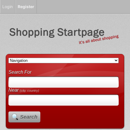
Login
Register
Search For
Near
(city, country)
Search