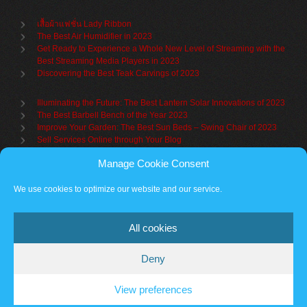
เสื้อผ้าแฟชั่น Lady Ribbon
The Best Air Humidifier in 2023
Get Ready to Experience a Whole New Level of Streaming with the
Best Streaming Media Players in 2023
Discovering the Best Teak Carvings of 2023
Illuminating the Future: The Best Lantern Solar Innovations of 2023
The Best Barbell Bench of the Year 2023
Improve Your Garden: The Best Sun Beds – Swing Chair of 2023
Sell Services Online through Your Blog
Manage Cookie Consent
Understanding Brand Awareness: Making Your Mark in the Market
Table Sets for Kids – A Guide to Choosing the Best for Your Child
We use cookies to optimize our website and our service.
The Benefits of a Towel Warmer: Keep Yourself Cozy Even on the
Coldest Days
All cookies
Deny
Partner sites
Cookie policy
Vantage Theme
– Powered by
WordPress
.
View preferences