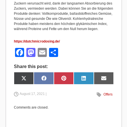
Zuckern verursacht wird, dank der langsamen Absorbierung des
Zuckers, vermieden werden. Dabei können Sie an die folgenden
Produkte denken: Vollkornprodukte, ballaststoffreiches Gemüse,
Nüsse und gesunde Öle wie Olivenöl. Kohlenhydratreiche
Produkte haben meistens den höchsten glykämischen Index,
während Proteine und Fette um den Null herum liegen.
https://dutchmicrodosing.de/
F
M
E
S
a
a
m
h
Share this post:
c
st
ail
ar
e
o
e
Share
Share
Share
Share
Share
X
F
P
L
E
on
on
on
on
on
(
a
i
i
m
b
d
T
c
n
n
a
w
e
t
k
i
i
b
e
e
l
August 17, 2021 |
Offers
o
o
t
o
r
d
t
o
e
I
e
k
s
n
o
n
r
t
Comments are closed.
)
k