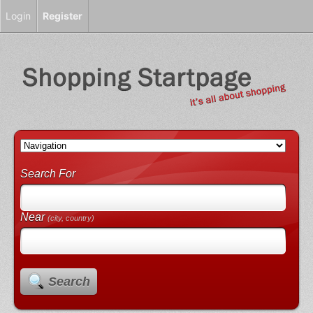
Login
Register
Search For
Near
(city, country)
Search