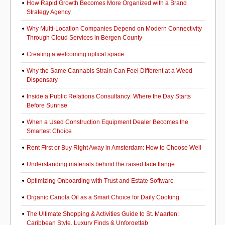
How Rapid Growth Becomes More Organized with a Brand
Strategy Agency
Why Multi-Location Companies Depend on Modern Connectivity
Through Cloud Services in Bergen County
Creating a welcoming optical space
Why the Same Cannabis Strain Can Feel Different at a Weed
Dispensary
Inside a Public Relations Consultancy: Where the Day Starts
Before Sunrise
When a Used Construction Equipment Dealer Becomes the
Smartest Choice
Rent First or Buy Right Away in Amsterdam: How to Choose Well
Understanding materials behind the raised face flange
Optimizing Onboarding with Trust and Estate Software
Organic Canola Oil as a Smart Choice for Daily Cooking
The Ultimate Shopping & Activities Guide to St. Maarten:
Caribbean Style, Luxury Finds & Unforgettab