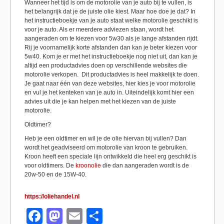
Wanneer het tijd is om de motorolie van je auto bij te vullen, is
het belangrijk dat je de juiste olie kiest. Maar hoe doe je dat? In
het instructieboekje van je auto staat welke motorolie geschikt is
voor je auto. Als er meerdere adviezen staan, wordt het
aangeraden om te kiezen voor 5w30 als je lange afstanden rijdt.
Rij je voornamelijk korte afstanden dan kan je beter kiezen voor
5w40. Kom je er met het instructieboekje nog niet uit, dan kan je
altijd een productadvies doen op verschillende websites die
motorolie verkopen. Dit productadvies is heel makkelijk te doen.
Je gaat naar één van deze websites, hier kies je voor motorolie
en vul je het kenteken van je auto in. Uiteindelijk komt hier een
advies uit die je kan helpen met het kiezen van de juiste
motorolie.
Oldtimer?
Heb je een oldtimer en wil je de olie hiervan bij vullen? Dan
wordt het geadviseerd om motorolie van kroon te gebruiken.
Kroon heeft een speciale lijn ontwikkeld die heel erg geschikt is
voor oldtimers. De
kroonolie
die dan aangeraden wordt is de
20w-50 en de 15W-40.
https://oliehandel.nl
F
M
E
S